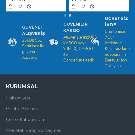
ÜCRETSIZ
GÜVENILIR
İADE
GÜVENLI
KARGO
Ürünlerinizi
ALIŞVERIŞ
AlışverişlerinizUPS
7Gün
256Bit SSL
KARGO veya
içerisinde
Sertifikası ile
YURTİÇİ KARGO
Koşulsuz İade
güvenli
ile
edebilirsiniz.
Alışveriş
Gönderilmektedir.
Detaylar için
Tıklayınız
KURUMSAL
Hakkımızda
Gizlilik Bildirimi
Çerez Kullanımları
Mesafeli Satış Sözleşmesi