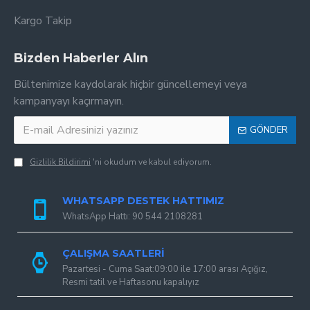
Kargo Takip
Bizden Haberler Alın
Bültenimize kaydolarak hiçbir güncellemeyi veya
kampanyayı kaçırmayın.
GÖNDER
Gizlilik Bildirimi
'ni okudum ve kabul ediyorum.
WHATSAPP DESTEK HATTIMIZ
WhatsApp Hattı: 90 544 2108281
ÇALIŞMA SAATLERI
Pazartesi - Cuma Saat:09:00 ile 17:00 arası Açığız,
Resmi tatil ve Haftasonu kapalıyız