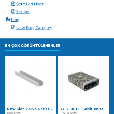
Şerit Led Nedir
İletişim
blog
New Blog Category
EN ÇOK GÖRÜNTÜLENENLER
New Klasik Sıva Üstü LED Alüminyum Profil 200cm
YGS 10012 | Sabit Voltaj Güç Kaynağı 12V DC 100W
333,30TL
1.212,00TL