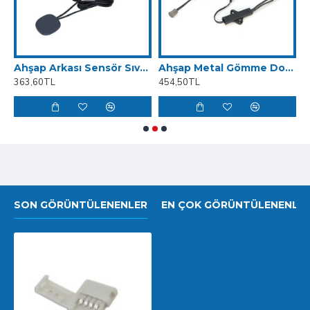
SIVA ÜSTÜ DOKUNMATİK
Ahşap Arkası Sensör Sıva Üstü Temassız 12-24V DC 60W
Ahşap Metal Gömme Dokunmatik Sensör 12-24V DC 60W
363,60TL
454,50TL
1
SON GÖRÜNTÜLENENLER
EN ÇOK GÖRÜNTÜLENENLE