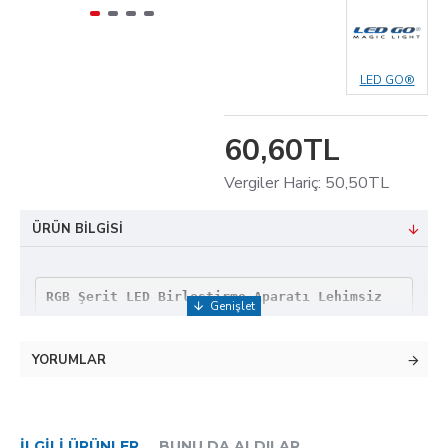
LED GO®
60,60TL
Vergiler Hariç: 50,50TL
ÜRÜN BILGISI
RGB Şerit LED Birleştirme Aparatı Lehimsiz
YORUMLAR
RGB şeritled birleştirme ve devam amacıyla kullanılır,
Soket aparat ile lehimsiz bağlantı kullanım imkanı
İLGILI ÜRÜNLER
BUNU DA ALDILAR