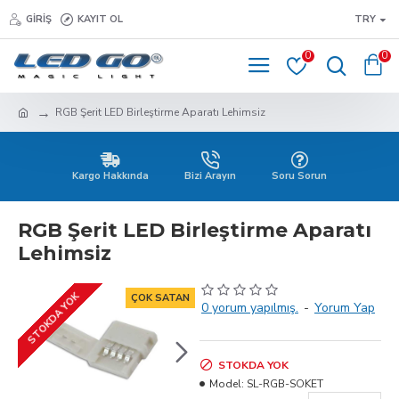
GIRIŞ
KAYIT OL
TRY
0
0
RGB Şerit LED Birleştirme Aparatı Lehimsiz
Kargo Hakkında
Bizi Arayın
Soru Sorun
RGB Şerit LED Birleştirme Aparatı
Lehimsiz
STOKDA YOK
ÇOK SATAN
0 yorum yapılmış.
-
Yorum Yap
STOKDA YOK
Model:
SL-RGB-SOKET