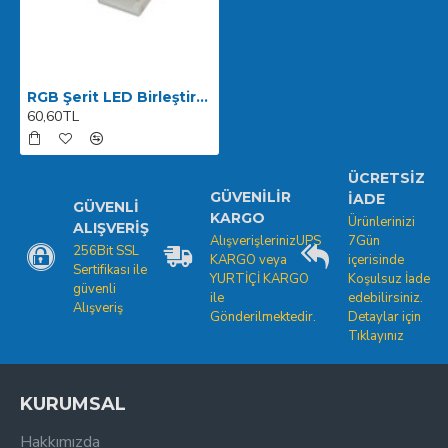
RGB Şerit LED Birleştirme Aparatı Lehimsiz
60,60TL
ÜCRETSIZ
GÜVENILIR
İADE
GÜVENLI
KARGO
Ürünlerinizi
ALIŞVERIŞ
AlışverişlerinizUPS
7Gün
256Bit SSL
KARGO veya
içerisinde
Sertifikası ile
YURTİÇİ KARGO
Koşulsuz İade
güvenli
ile
edebilirsiniz.
Alışveriş
Gönderilmektedir.
Detaylar için
Tıklayınız
KURUMSAL
Hakkımızda