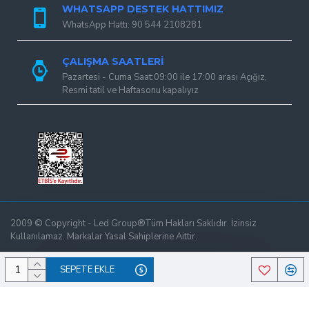
WHATSAPP DESTEK HATTIMIZ
WhatsApp Hattı: 90 544 2108281
ÇALIŞMA SAATLERI
Pazartesi - Cuma Saat:09:00 ile 17:00 arası Açığız,
Resmi tatil ve Haftasonu kapalıyız
2009 © Copyright - Led Group®Tüm Hakları Saklıdır. İzinsiz
Tek Tıkla Ödeme Kolaylığı
Kullanılamaz. Markalar Yasal Sahiplerine Aittir.
7/24 Canlı Destek
SEPETE EKLE
%100 Sorunsuz Alışveriş
Daha Fazla Bilgi