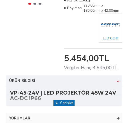
Ağırlık:
1.50kg
220.00mm x
Boyutları:
180.00mm x 42.00mm
LED GO®
5.454,00TL
Vergiler Hariç: 4.545,00TL
ÜRÜN BILGISI
VP-45-24V | LED PROJEKTÖR 45W 24V
AC-DC IP66
Minimal ve Kompakt Gövde tasarımı ile optimize
edilmiş Aydınlatma gücünü birleştiren klasikleşmiş bir
YORUMLAR
model. Temperli cam ve Alüminyum gövde ile tam bir