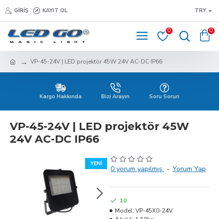
GIRIŞ
KAYIT OL
TRY
0
0
VP-45-24V | LED projektör 45W 24V AC-DC IP66
Kargo Hakkında
Bizi Arayın
Soru Sorun
VP-45-24V | LED projektör 45W
24V AC-DC IP66
YENI
0 yorum yapılmış.
-
Yorum Yap
10
Model:
VP-45X0-24V