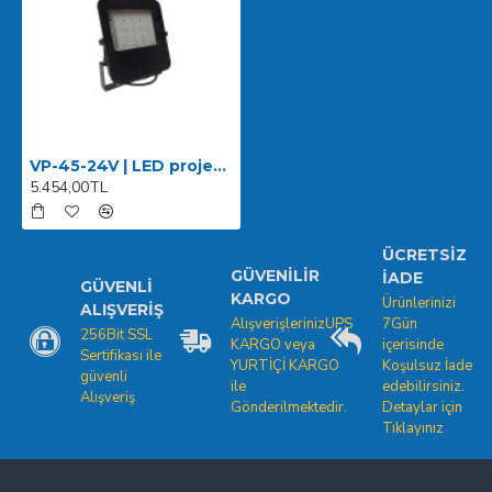
VP-45-24V | LED projektör 45W 24V AC-DC IP66
5.454,00TL
ÜCRETSIZ
GÜVENILIR
İADE
GÜVENLI
KARGO
Ürünlerinizi
ALIŞVERIŞ
AlışverişlerinizUPS
7Gün
256Bit SSL
KARGO veya
içerisinde
Sertifikası ile
YURTİÇİ KARGO
Koşulsuz İade
güvenli
ile
edebilirsiniz.
Alışveriş
Gönderilmektedir.
Detaylar için
Tıklayınız