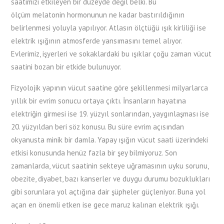
saatimizi etkileyen bir düzeyde değil belki. Bu
ölçüm melatonin hormonunun ne kadar bastırıldığının
belirlenmesi yoluyla yapılıyor. Atlasın ölçtüğü ışık kirliliği ise
elektrik ışığının atmosferde yansımasını temel alıyor.
Evlerimiz, işyerleri ve sokaklardaki bu ışıklar çoğu zaman vücut
saatini bozan bir etkide bulunuyor.
Fizyolojik yapının vücut saatine göre şekillenmesi milyarlarca
yıllık bir evrim sonucu ortaya çıktı. İnsanların hayatına
elektriğin girmesi ise 19. yüzyıl sonlarından, yaygınlaşması ise
20. yüzyıldan beri söz konusu. Bu süre evrim açısından
okyanusta minik bir damla. Yapay ışığın vücut saati üzerindeki
etkisi konusunda henüz fazla bir şey bilmiyoruz. Son
zamanlarda, vücut saatinin sekteye uğramasının uyku sorunu,
obezite, diyabet, bazı kanserler ve duygu durumu bozuklukları
gibi sorunlara yol açtığına dair şüpheler güçleniyor. Buna yol
açan en önemli etken ise gece maruz kalınan elektrik ışığı.