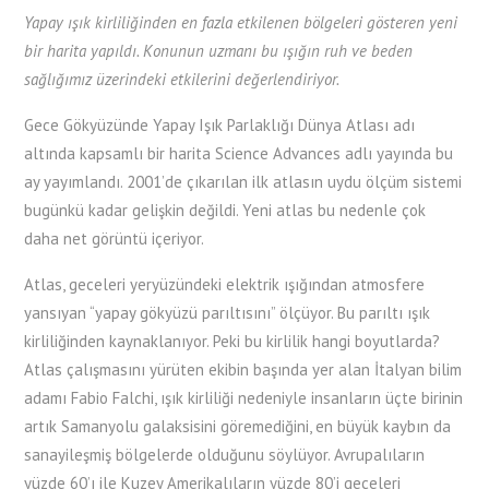
Yapay ışık kirliliğinden en fazla etkilenen bölgeleri gösteren yeni
bir harita yapıldı. Konunun uzmanı bu ışığın ruh ve beden
sağlığımız üzerindeki etkilerini değerlendiriyor.
Gece Gökyüzünde Yapay Işık Parlaklığı Dünya Atlası adı
altında kapsamlı bir harita Science Advances adlı yayında bu
ay yayımlandı. 2001’de çıkarılan ilk atlasın uydu ölçüm sistemi
bugünkü kadar gelişkin değildi. Yeni atlas bu nedenle çok
daha net görüntü içeriyor.
Atlas, geceleri yeryüzündeki elektrik ışığından atmosfere
yansıyan “yapay gökyüzü parıltısını” ölçüyor. Bu parıltı ışık
kirliliğinden kaynaklanıyor. Peki bu kirlilik hangi boyutlarda?
Atlas çalışmasını yürüten ekibin başında yer alan İtalyan bilim
adamı Fabio Falchi, ışık kirliliği nedeniyle insanların üçte birinin
artık Samanyolu galaksisini göremediğini, en büyük kaybın da
sanayileşmiş bölgelerde olduğunu söylüyor. Avrupalıların
yüzde 60’ı ile Kuzey Amerikalıların yüzde 80’i geceleri