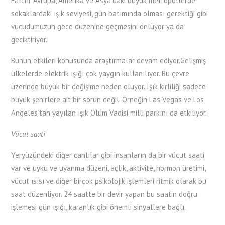
Falchi. Avrupa, Amerika ve Asya’daki büyük metropollerde
sokaklardaki ışık seviyesi, gün batımında olması gerektiği gibi
vücudumuzun gece düzenine geçmesini önlüyor ya da
geciktiriyor.
Bunun etkileri konusunda araştırmalar devam ediyor.Gelişmiş
ülkelerde elektrik ışığı çok yaygın kullanılıyor. Bu çevre
üzerinde büyük bir değişime neden oluyor. Işık kirliliği sadece
büyük şehirlere ait bir sorun değil. Örneğin Las Vegas ve Los
Angeles’tan yayılan ışık Ölüm Vadisi milli parkını da etkiliyor.
Vücut saati
Yeryüzündeki diğer canlılar gibi insanların da bir vücut saati
var ve uyku ve uyanma düzeni, açlık, aktivite, hormon üretimi,
vücut ısısı ve diğer birçok psikolojik işlemleri ritmik olarak bu
saat düzenliyor. 24 saatte bir devir yapan bu saatin doğru
işlemesi gün ışığı, karanlık gibi önemli sinyallere bağlı.