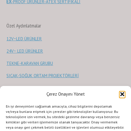
EX
-PROOF ÜRÜNLER-ATEX SERTİFİKALI
Özel Aydınlatmalar
12V~LED ÜRÜNLER
24V~ LED ÜRÜNLER
TEKNE-KARAVAN GRUBU
SICAK-SOĞUK ORTAM PROJEKTÖRLERİ
Sağlık Ürünleri
Çerez Onayını Yönet
En iyi deneyimleri sağlamak amacıyla, cihaz bilgilerini depolamak
STERİLİZASYON ve SAĞLIK ÜRÜNLERİ
ve/veya bunlara erişmek için çerezler gibi teknolojiler kullanıyoruz. Bu
teknolojilere izin vermek, bu sitedeki gezinme davranışı veya benzersiz
kimlikler gibi verileri işlememize olanak tanıyacaktır. Onay vermemek
veya onayı geri çekmek belirli özellikleri ve işlevleri olumsuz etkileyebilir.