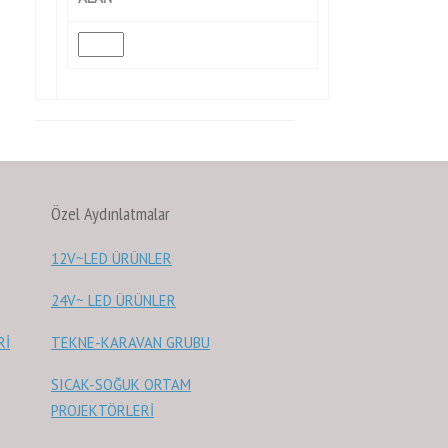
Özel Aydınlatmalar
12V~LED ÜRÜNLER
24V~ LED ÜRÜNLER
Rİ
TEKNE-KARAVAN GRUBU
SICAK-SOĞUK ORTAM
PROJEKTÖRLERİ