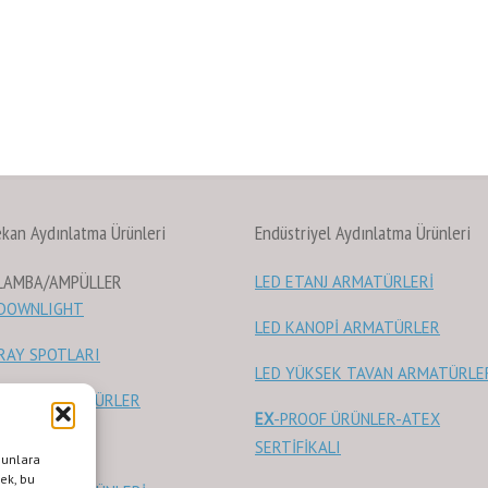
ekan Aydınlatma Ürünleri
Endüstriyel Aydınlatma Ürünleri
 LAMBA/AMPÜLLER
LED ETANJ ARMATÜRLERİ
 DOWNLIGHT
LED KANOPİ ARMATÜRLER
RAY SPOTLARI
LED YÜKSEK TAVAN ARMATÜRLE
 PANEL ARMATÜRLER
EX
-PROOF ÜRÜNLER-ATEX
 KAYNAKLARI
SERTİFİKALI
bunlara
mek, bu