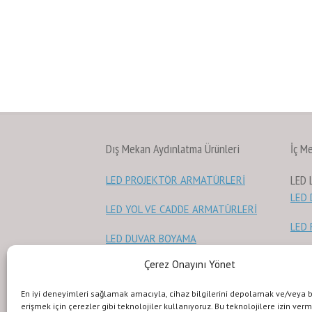
Dış Mekan Aydınlatma Ürünleri
İç M
LED
LED PROJEKTÖR ARMATÜRLERİ
LED
LED YOL VE CADDE ARMATÜRLERİ
LED 
LED DUVAR BOYAMA
LED
Çerez Onayını Yönet
Güvenlik Işıkları
GÜÇ
En iyi deneyimleri sağlamak amacıyla, cihaz bilgilerini depolamak ve/veya 
erişmek için çerezler gibi teknolojiler kullanıyoruz. Bu teknolojilere izin ver