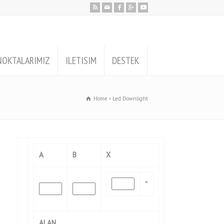
NOKTALARIMIZ
ILETISIM
DESTEK
Home
Led Downlight
A
B
X
°
ALAN