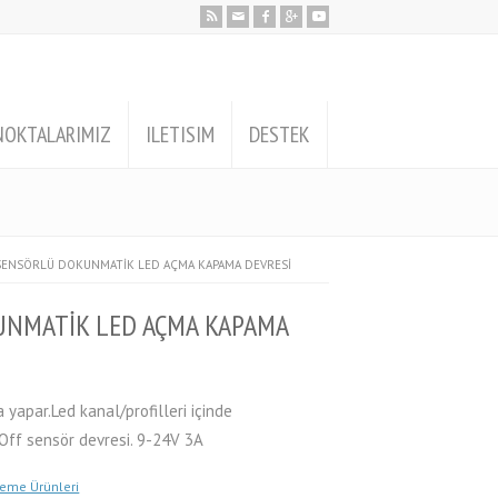
NOKTALARIMIZ
ILETISIM
DESTEK
F SENSÖRLÜ DOKUNMATİK LED AÇMA KAPAMA DEVRESİ
KUNMATİK LED AÇMA KAPAMA
apar.Led kanal/profilleri içinde
-Off sensör devresi. 9-24V 3A
leme Ürünleri