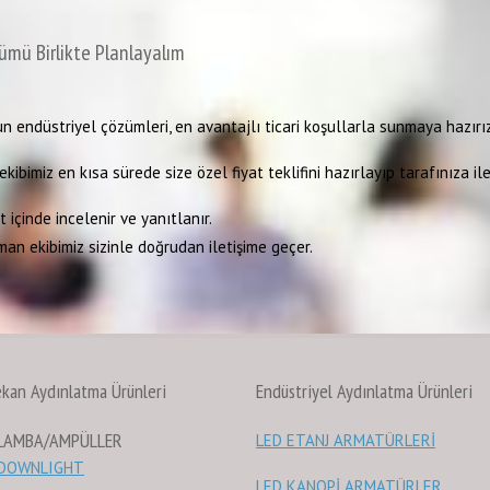
ümü Birlikte Planlayalım
n endüstriyel çözümleri, en avantajlı ticari koşullarla sunmaya hazırız
kibimiz en kısa sürede size özel fiyat teklifini hazırlayıp tarafınıza ile
 içinde incelenir ve yanıtlanır.
man ekibimiz sizinle doğrudan iletişime geçer.
ekan Aydınlatma Ürünleri
Endüstriyel Aydınlatma Ürünleri
 LAMBA/AMPÜLLER
LED ETANJ ARMATÜRLERİ
 DOWNLIGHT
LED KANOPİ ARMATÜRLER