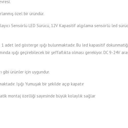
vresi.
rlanmış özel bir üründür.
ayıcı Sensörlü LED Sürücü, 12V Kapasitif algılama sensörlü led sürücü
1 adet led gösterge ışığı bulunmaktadır. Bu led kapasitif dokunmatiğin
da ışığı geçirebilecek bir şeffaflıkta olması gerekiyor. DC 9-24V arası
ı gibi ürünler için uygundur.
ktadır. Işığı Yumuşak bir şekilde açıp kapatır
atik montaj özelliği sayesinde büyük kolaylık sağlar