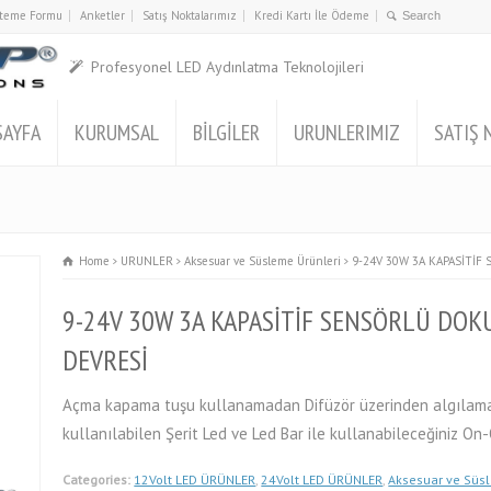
İsteme Formu
Anketler
Satış Noktalarımız
Kredi Kartı İle Ödeme
Profesyonel LED Aydınlatma Teknolojileri
SAYFA
KURUMSAL
BİLGİLER
URUNLERIMIZ
SATIŞ 
Home
URUNLER
Aksesuar ve Süsleme Ürünleri
9-24V 30W 3A KAPASİTİ
9-24V 30W 3A KAPASİTİF SENSÖRLÜ DO
DEVRESİ
Açma kapama tuşu kullanamadan Difüzör üzerinden algılama y
kullanılabilen Şerit Led ve Led Bar ile kullanabileceğiniz On
Categories:
12Volt LED ÜRÜNLER
,
24Volt LED ÜRÜNLER
,
Aksesuar ve Süs