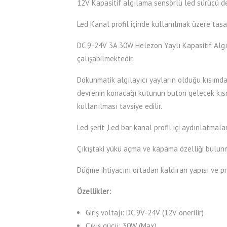
12V Kapasitif algılama sensörlü led sürücü de
Led Kanal profil içinde kullanılmak üzere tasa
DC 9-24V 3A 30W Helezon Yaylı Kapasitif Algıl
çalışabilmektedir.
Dokunmatik algılayıcı yayların olduğu kısımda 
devrenin konacağı kutunun buton gelecek kısmın
kullanılması tavsiye edilir.
Led şerit ,Led bar kanal profil içi aydınlatmalar
Çıkıştaki yükü açma ve kapama özelliği bulunma
Düğme ihtiyacını ortadan kaldıran yapısı ve pr
Özellikler:
Giriş voltajı: DC 9V-24V (12V önerilir)
Çıkış gücü: 30W (Max)