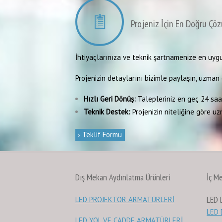
Projeniz İçin En Doğru Çöz
İhtiyaçlarınıza ve teknik şartnamenize en uygu
Projenizin detaylarını bizimle paylaşın, uzman e
Hızlı Geri Dönüş:
Talepleriniz en geç 24 saat
Teknik Destek:
Projenizin niteliğine göre uz
Teklif Formu
Dış Mekan Aydınlatma Ürünleri
İç M
LED
LED PROJEKTÖR ARMATÜRLERİ
LED
LED YOL VE CADDE ARMATÜRLERİ