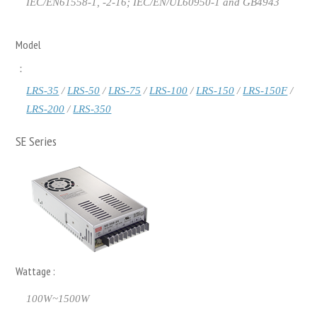
IEC/EN61558-1, -2-16; IEC/EN/UL60950-1 and GB4943
Model
：
LRS-35
/
LRS-50
/
LRS-75
/
LRS-100
/
LRS-150
/
LRS-150F
/
LRS-200
/
LRS-350
SE Series
Wattage :
100W~1500W