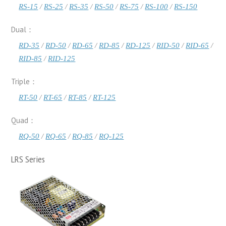
RS-15
/
RS-25
/
RS-35
/
RS-50
/
RS-75
/
RS-100
/
RS-150
Dual：
RD-35
/
RD-50
/
RD-65
/
RD-85
/
RD-125
/
RID-50
/
RID-65
/
RID-85
/
RID-125
Triple：
RT-50
/
RT-65
/
RT-85
/
RT-125
Quad：
RQ-50
/
RQ-65
/
RQ-85
/
RQ-125
LRS Series