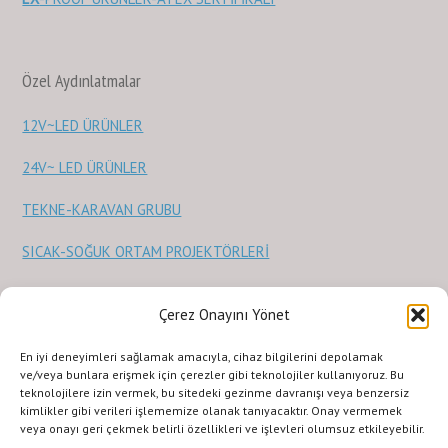
Özel Aydınlatmalar
12V~LED ÜRÜNLER
24V~ LED ÜRÜNLER
TEKNE-KARAVAN GRUBU
SICAK-SOĞUK ORTAM PROJEKTÖRLERİ
Sağlık Ürünleri
Çerez Onayını Yönet
STERİLİZASYON ve SAĞLIK ÜRÜNLERİ
En iyi deneyimleri sağlamak amacıyla, cihaz bilgilerini depolamak
ve/veya bunlara erişmek için çerezler gibi teknolojiler kullanıyoruz. Bu
teknolojilere izin vermek, bu sitedeki gezinme davranışı veya benzersiz
kimlikler gibi verileri işlememize olanak tanıyacaktır. Onay vermemek
veya onayı geri çekmek belirli özellikleri ve işlevleri olumsuz etkileyebilir.
KURUMSAL
ILETISIM
URUNLERIMIZ
SİTE KULLANIMI