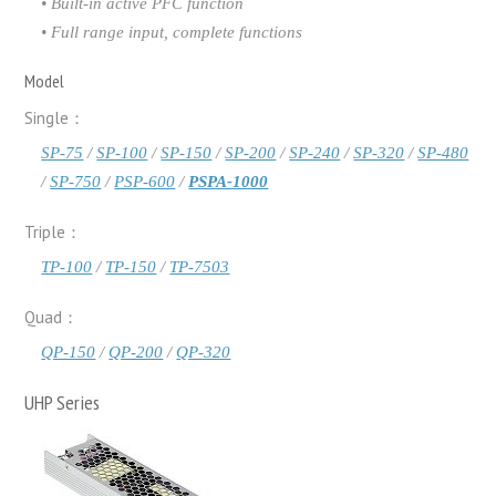
• Built-in active PFC function
• Full range input, complete functions
Model
Single：
SP-75
/
SP-100
/
SP-150
/
SP-200
/
SP-240
/
SP-320
/
SP-480
/
SP-750
/
PSP-600
/
PSPA-1000
Triple：
TP-100
/
TP-150
/
TP-7503
Quad：
QP-150
/
QP-200
/
QP-320
UHP Series