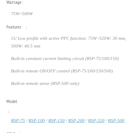
Wattage :
75W~500W
Features :
1U Low profile with active PFC function: 75W~320W: 30 mm,
500W: 40.5 mm
Built-in constant current limiting circuit (RSP-75/100/150)
Built-in remote ON/OFF control (RSP-75/100/150/500)
Built-in remote sense (RSP-500 only)
Model
：
RSP-75
/
RSP-100
/
RSP-150
/
RSP-200
/
RSP-320
/
RSP-500