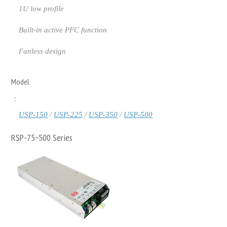
1U low profile
Built-in active PFC function
Fanless design
Model
：
USP-150
/
USP-225
/
USP-350
/
USP-500
RSP-75~500 Series