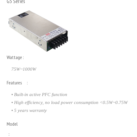
G5 Series
Wattage :
75W~1000W
Features :
• Built-in active PFC function
• High efficiency, no load power consumption <0.5W~0.75W
• 5 years warranty
Model
：