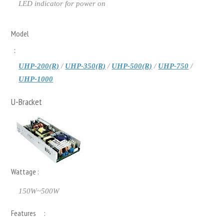
LED indicator for power on
Model
：
UHP-200(R)
/
UHP-350(R)
/
UHP-500(R)
/
UHP-750
/
UHP-1000
U-Bracket
Wattage :
150W~500W
Features :