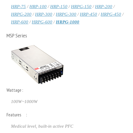
HRP-75
/
HRP-100
/
HRP-150
/
HRPG-150
/
HRP-200
/
HRPG-200
/
HRP-300
/
HRPG-300
/
HRP-450
/
HRPG-450
/
HRP-600
/
HRPG-600
/
HRPG-1000
MSP Series
Wattage :
100W~1000W
Features :
Medical level, built-in active PFC