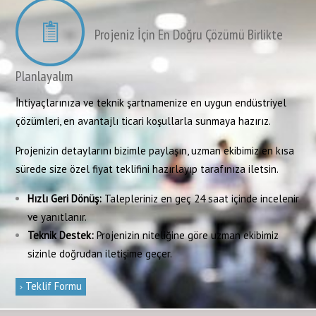
Projeniz İçin En Doğru Çözümü Birlikte
Planlayalım
İhtiyaçlarınıza ve teknik şartnamenize en uygun endüstriyel
çözümleri, en avantajlı ticari koşullarla sunmaya hazırız.
Projenizin detaylarını bizimle paylaşın, uzman ekibimiz en kısa
sürede size özel fiyat teklifini hazırlayıp tarafınıza iletsin.
Hızlı Geri Dönüş:
Talepleriniz en geç 24 saat içinde incelenir
ve yanıtlanır.
Teknik Destek:
Projenizin niteliğine göre uzman ekibimiz
sizinle doğrudan iletişime geçer.
Teklif Formu