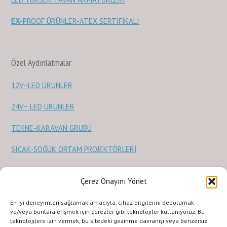
EX
-PROOF ÜRÜNLER-ATEX SERTİFİKALI
Özel Aydınlatmalar
12V~LED ÜRÜNLER
24V~ LED ÜRÜNLER
TEKNE-KARAVAN GRUBU
SICAK-SOĞUK ORTAM PROJEKTÖRLERİ
Sağlık Ürünleri
Çerez Onayını Yönet
STERİLİZASYON ve SAĞLIK ÜRÜNLERİ
En iyi deneyimleri sağlamak amacıyla, cihaz bilgilerini depolamak
ve/veya bunlara erişmek için çerezler gibi teknolojiler kullanıyoruz. Bu
teknolojilere izin vermek, bu sitedeki gezinme davranışı veya benzersiz