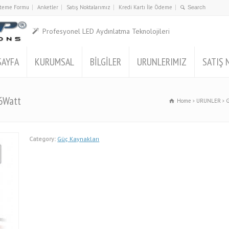
İsteme Formu
Anketler
Satış Noktalarımız
Kredi Kartı İle Ödeme
Profesyonel LED Aydınlatma Teknolojileri
SAYFA
KURUMSAL
BİLGİLER
URUNLERIMIZ
SATIŞ 
 6Watt
Home
URUNLER
G
Category:
Güç Kaynakları