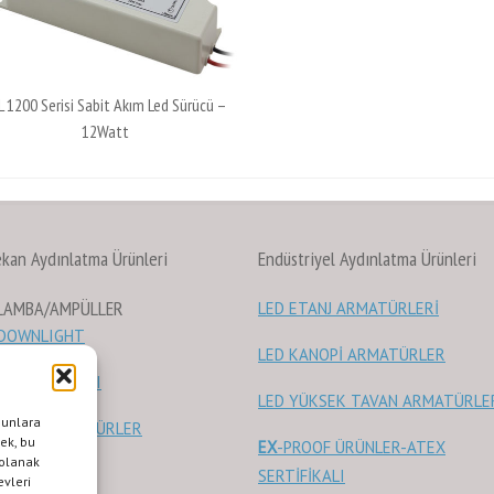
L 1200 Serisi Sabit Akım Led Sürücü –
12Watt
ekan Aydınlatma Ürünleri
Endüstriyel Aydınlatma Ürünleri
 LAMBA/AMPÜLLER
LED ETANJ ARMATÜRLERİ
 DOWNLIGHT
LED KANOPİ ARMATÜRLER
RAY SPOTLARI
LED YÜKSEK TAVAN ARMATÜRLE
bunlara
 PANEL ARMATÜRLER
mek, bu
EX
-PROOF ÜRÜNLER-ATEX
 olanak
 KAYNAKLARI
SERTİFİKALI
evleri