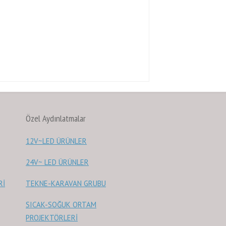
Özel Aydınlatmalar
12V~LED ÜRÜNLER
24V~ LED ÜRÜNLER
Rİ
TEKNE-KARAVAN GRUBU
SICAK-SOĞUK ORTAM
PROJEKTÖRLERİ