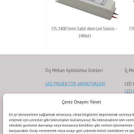
CYL 2400 Serisi Sabit Akım Led Sürücü –
CY
24Watt
Dış Mekan Aydınlatma Ürünleri
İç M
LED
LED PROJEKTÖR ARMATÜRLERİ
LED
LED YOL VE CADDE ARMATÜRLERİ
Çerez Onayını Yönet
LED 
LED DUVAR BOYAMA
En iyi deneyimleri sağlamak amacıyla, cihaz bilgilerini depolamak ve/veya 
LED
erişmek için çerezler gibi teknolojiler kullanıyoruz. Bu teknolojilere izin ver
sitedeki gezinme davranışı veya benzersiz kimlikler gibi verileri işlememize
Güvenlik Işıkları
GÜÇ
tanıyacaktır. Onay vermemek veya onayı geri çekmek belirli özellikleri ve işl