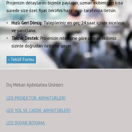
Projenizin detaylarını bizimle paylaşın, uzman ekibimiz en kısa
sürede size özel fiyat teklifini hazırlayıp tarafınıza iletsin.
Hızlı Geri Dönüş:
Talepleriniz en geç 24 saat içinde incelenir
ve yanıtlanır.
Teknik Destek:
Projenizin niteliğine göre uzman ekibimiz
sizinle doğrudan iletişime geçer.
Teklif Formu
Dış Mekan Aydınlatma Ürünleri
LED PROJEKTÖR ARMATÜRLERİ
LED YOL VE CADDE ARMATÜRLERİ
LED DUVAR BOYAMA