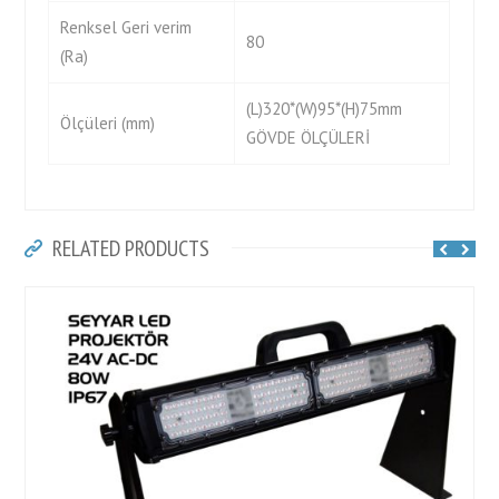
Renksel Geri verim
80
(Ra)
(L)320*(W)95*(H)75mm
Ölçüleri (mm)
GÖVDE ÖLÇÜLERİ
RELATED PRODUCTS