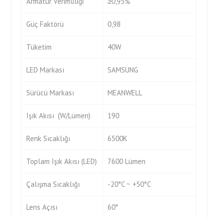
Armatür Verimliliği
≥0,95%
Güç Faktörü
0,98
Tüketim
40W
LED Markası
SAMSUNG
Sürücü Markası
MEANWELL
Işık Akısı (W/Lümen)
190
Renk Sıcaklığı
6500K
Toplam Işık Akısı (LED)
7600 Lümen
Çalışma Sıcaklığı
-20°C ~ +50°C
Lens Açısı
60°