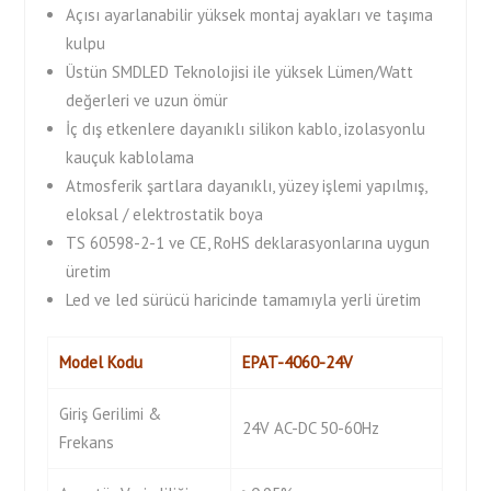
Açısı ayarlanabilir yüksek montaj ayakları ve taşıma
kulpu
Üstün SMDLED Teknolojisi ile yüksek Lümen/Watt
değerleri ve uzun ömür
İç dış etkenlere dayanıklı silikon kablo, izolasyonlu
kauçuk kablolama
Atmosferik şartlara dayanıklı, yüzey işlemi yapılmış,
eloksal / elektrostatik boya
TS 60598-2-1 ve CE, RoHS deklarasyonlarına uygun
üretim
Led ve led sürücü haricinde tamamıyla yerli üretim
Model Kodu
EPAT-4060-24V
Giriş Gerilimi &
24V AC-DC 50-60Hz
Frekans