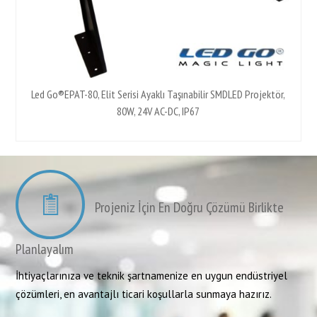
Led Go®EPAT-80, Elit Serisi Ayaklı Taşınabilir SMDLED Projektör,
80W, 24V AC-DC, IP67
Projeniz İçin En Doğru Çözümü Birlikte
Planlayalım
İhtiyaçlarınıza ve teknik şartnamenize en uygun endüstriyel
çözümleri, en avantajlı ticari koşullarla sunmaya hazırız.