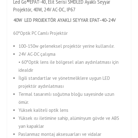
Led Go®EPAT-40, Elit Serisi SMDLED Ayaklı Seyyar
Projektör, 40W, 24V AC-DC, IP67
40W LED PROJEKTÖR
AYAKLI SEYYAR EPAT-40-24V
60°Optik PC Camlı Projektör
100-150w geleneksel projektör yerine kullanılır.
24V AC-DC çalışma
• 60°Optik lens ile bölgesel alan aydınlatması için
idealdir
İlgili standartlar ve yönetmeliklere uygun LED
projektör aydınlatması
Termal tasarımlı soğutma bloğu sayesinde uzun
ömür.
Yüksek kaliteli optik lens
Yüksek ısı iletimine sahip, alüminyum gövde ve ABS
yan kapaklar
Paslanmaz montaj aksesuarları ve vidalar