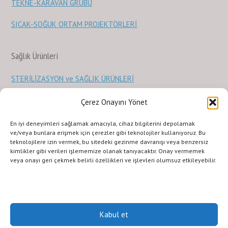
TEKNE-KARAVAN GRUBU
SICAK-SOĞUK ORTAM PROJEKTÖRLERİ
Sağlık Ürünleri
STERİLİZASYON ve SAĞLIK ÜRÜNLERİ
Çerez Onayını Yönet
KURUMSAL
ILETISIM
URUNLERIMIZ
SİTE KULLANIMI
En iyi deneyimleri sağlamak amacıyla, cihaz bilgilerini depolamak
Gizlilik Politikası
Terms and Conditions
ve/veya bunlara erişmek için çerezler gibi teknolojiler kullanıyoruz. Bu
teknolojilere izin vermek, bu sitedeki gezinme davranışı veya benzersiz
Copyright © 2011 LED GROUP®LED LIGHTING SOLUTIONS COMPANY, Inc.
kimlikler gibi verileri işlememize olanak tanıyacaktır. Onay vermemek
Her hakkı saklıdır. İzinsiz kopyalanamaz veya çoğaltılamaz.Fotoğrafların
veya onayı geri çekmek belirli özellikleri ve işlevleri olumsuz etkileyebilir.
izin alınmadan kopyalanması ve kullanılması 5846 sayılı Fikir ve Sanat
Eserleri Yasasına göre suçtur.
Kabul et