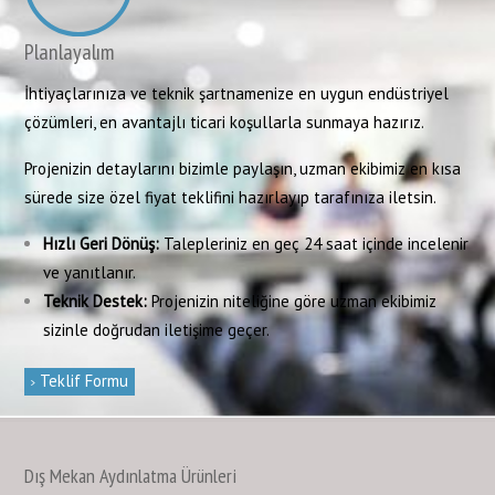
Planlayalım
İhtiyaçlarınıza ve teknik şartnamenize en uygun endüstriyel
çözümleri, en avantajlı ticari koşullarla sunmaya hazırız.
Projenizin detaylarını bizimle paylaşın, uzman ekibimiz en kısa
sürede size özel fiyat teklifini hazırlayıp tarafınıza iletsin.
Hızlı Geri Dönüş:
Talepleriniz en geç 24 saat içinde incelenir
ve yanıtlanır.
Teknik Destek:
Projenizin niteliğine göre uzman ekibimiz
sizinle doğrudan iletişime geçer.
Teklif Formu
Dış Mekan Aydınlatma Ürünleri