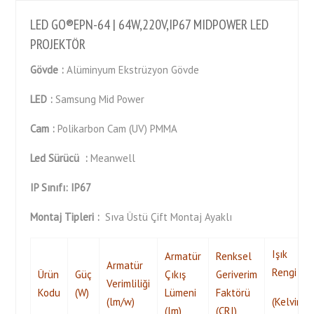
LED GO®EPN-64 | 64W,220V,IP67 MIDPOWER LED
PROJEKTÖR
Gövde :
Alüminyum Ekstrüzyon Gövde
LED :
Samsung Mid Power
Cam :
Polikarbon Cam (UV) PMMA
Led
Sürücü :
Meanwell
IP Sınıfı: IP67
Montaj Tipleri :
Sıva Üstü Çift Montaj Ayaklı
Işık
Armatür
Renksel
Armatür
Rengi
Ürün
Güç
Çıkış
Geriverim
Verimliliği
Kodu
(W)
Lümeni
Faktörü
(lm/w)
(Kelvin)
(lm)
(CRI)