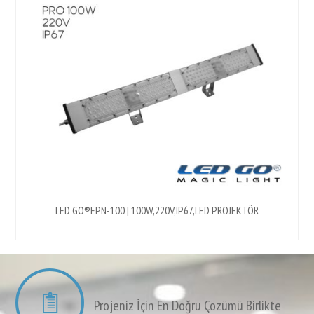
LED GO®EPN-100 | 100W,220V,IP67,LED PROJEKTÖR
L
Projeniz İçin En Doğru Çözümü Birlikte