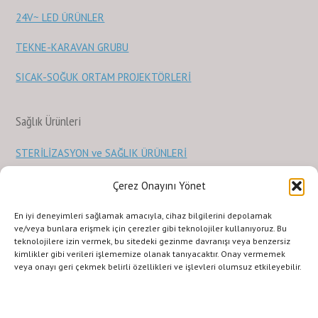
24V~ LED ÜRÜNLER
TEKNE-KARAVAN GRUBU
SICAK-SOĞUK ORTAM PROJEKTÖRLERİ
Sağlık Ürünleri
STERİLİZASYON ve SAĞLIK ÜRÜNLERİ
Çerez Onayını Yönet
KURUMSAL
ILETISIM
URUNLERIMIZ
SİTE KULLANIMI
En iyi deneyimleri sağlamak amacıyla, cihaz bilgilerini depolamak
Gizlilik Politikası
Terms and Conditions
ve/veya bunlara erişmek için çerezler gibi teknolojiler kullanıyoruz. Bu
teknolojilere izin vermek, bu sitedeki gezinme davranışı veya benzersiz
Copyright © 2011 LED GROUP®LED LIGHTING SOLUTIONS COMPANY, Inc.
kimlikler gibi verileri işlememize olanak tanıyacaktır. Onay vermemek
Her hakkı saklıdır. İzinsiz kopyalanamaz veya çoğaltılamaz.Fotoğrafların
veya onayı geri çekmek belirli özellikleri ve işlevleri olumsuz etkileyebilir.
izin alınmadan kopyalanması ve kullanılması 5846 sayılı Fikir ve Sanat
Eserleri Yasasına göre suçtur.