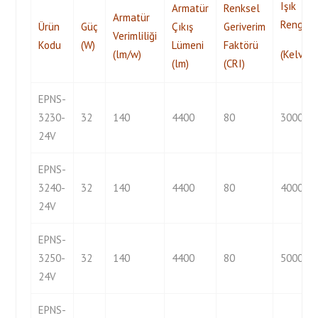
Işık
Armatür
Renksel
Armatür
Rengi
Ürün
Güç
Çıkış
Geriverim
Verimliliği
Kodu
(W)
Lümeni
Faktörü
(lm/w)
(Kelvin)
(lm)
(CRI)
EPNS-
3230-
32
140
4400
80
3000
24V
EPNS-
3240-
32
140
4400
80
4000
24V
EPNS-
3250-
32
140
4400
80
5000
24V
EPNS-