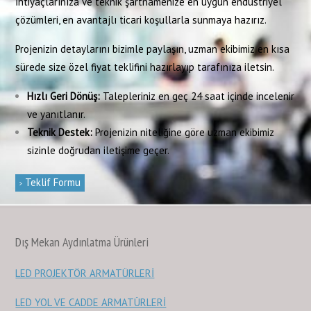
İhtiyaçlarınıza ve teknik şartnamenize en uygun endüstriyel
çözümleri, en avantajlı ticari koşullarla sunmaya hazırız.
Projenizin detaylarını bizimle paylaşın, uzman ekibimiz en kısa
sürede size özel fiyat teklifini hazırlayıp tarafınıza iletsin.
Hızlı Geri Dönüş:
Talepleriniz en geç 24 saat içinde incelenir
ve yanıtlanır.
Teknik Destek:
Projenizin niteliğine göre uzman ekibimiz
sizinle doğrudan iletişime geçer.
Teklif Formu
Dış Mekan Aydınlatma Ürünleri
LED PROJEKTÖR ARMATÜRLERİ
LED YOL VE CADDE ARMATÜRLERİ