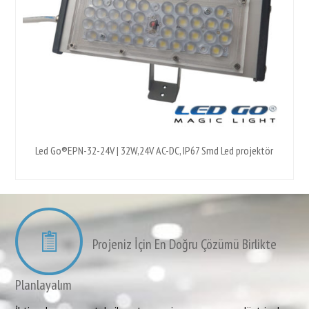
Led Go®EPN-32-24V | 32W,24V AC-DC, IP67 Smd Led projektör
Projeniz İçin En Doğru Çözümü Birlikte
Planlayalım