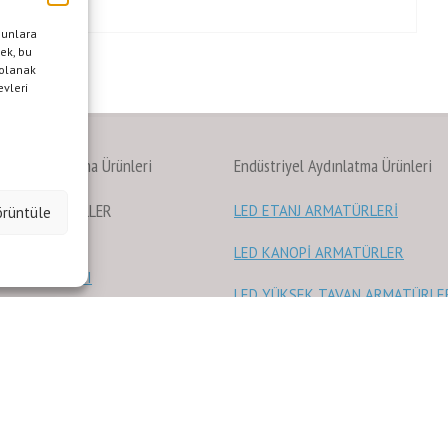
aat
bunlara
mek, bu
 olanak
evleri
ekan Aydınlatma Ürünleri
Endüstriyel Aydınlatma Ürünleri
 LAMBA/AMPÜLLER
LED ETANJ ARMATÜRLERİ
örüntüle
 DOWNLIGHT
LED KANOPİ ARMATÜRLER
RAY SPOTLARI
LED YÜKSEK TAVAN ARMATÜRLE
 PANEL ARMATÜRLER
EX
-PROOF ÜRÜNLER-ATEX
 KAYNAKLARI
SERTİFİKALI
 AKSESUAR ÜRÜNLERİ
T LED/LED BARLAR