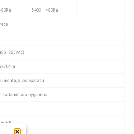
80Ra
3400 >80Ra
rece
(86~265VAC)
5x70mm
ü montaj,klips aparatlı
 kullanımlara uygundur.
yum+PC