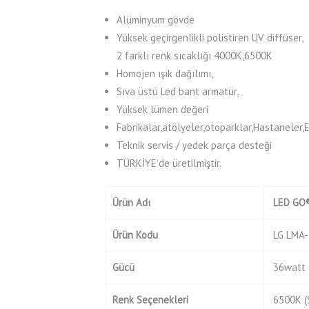
Alüminyum gövde
Yüksek geçirgenlikli polistiren UV diffüser,
2 farklı renk sıcaklığı 4000K,6500K
Homojen ışık dağılımı,
Sıva üstü Led bant armatür,
Yüksek lümen değeri
Fabrikalar,atölyeler,otoparklar,Hastaneler,E
Teknik servis / yedek parça desteği
TÜRKİYE’de üretilmiştir.
Ürün
Adı
LED
GO®
Ürün Kodu
LG LMA-
Gücü
36watt
Renk Seçenekleri
6500K (