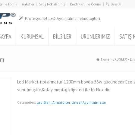
İsteme Formu
Anketler
Satış Noktalarımız
Kredi Kartı İle Ödeme
Profesyonel LED Aydınlatma Teknolojileri
SAYFA
KURUMSAL
BİLGİLER
URUNLERIMIZ
SATIŞ 
mm
Home
URUNLER
Lin
Led Market tipi armatür 1200mm boyda 36w gücündedir.Eco ser
sunulmuştur.Kolay montaj klipsleri ile birliktedir.
Categories:
Led Etanj Armatürler
,
Linear Aydınlatmalar