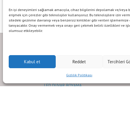
Kullanım ömrü
50.000s
En iyi deneyimleri sağlamak amacıyla, cihaz bilgilerini depolamak ve/veya 
erişmek için çerezler gibi teknolojiler kullanıyoruz. Bu teknolojilere izin ver
sitedeki gezinme davranışı veya benzersiz kimlikler gibi verileri işlememize
tanıyacaktır. Onay vermemek veya onayı geri çekmek belirli özellikleri ve işl
olumsuz etkileyebilir.
Dış Mekan Aydınlatma Ürünleri
İç M
LED
LED PROJEKTÖR ARMATÜRLERİ
Kabul et
Reddet
Tercihleri G
LED
LED YOL VE CADDE ARMATÜRLERİ
Gizlilik Politikası
LED 
LED DUVAR BOYAMA
LED
Güvenlik Işıkları
GÜÇ
VINÇ VE FORKLIFT GÜVENLİK
LED
IŞIKLARI
ŞERİ