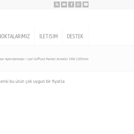
NOKTALARIMIZ
ILETISIM
DESTEK
ear Aydınlatmalar
Led Go®Led Market Armatür 36W 1200mm
isi bu ürün çok uygun bir fiyatla