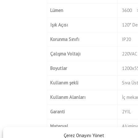
Lümen
3600 >
Işık Açısı
120° De
Korunma Sınıfı
IP20
Çalışma Voltajı
220VAC 
Boyutlar
1200x5
Kullanım
şekli
Sıva Üst
Kullanım Alanları
İç mekan
Garanti
2YIL
Materyal
Alümin
Çerez Onayını Yönet