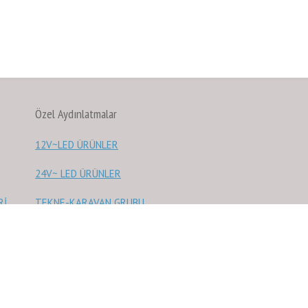
Özel Aydınlatmalar
12V~LED ÜRÜNLER
24V~ LED ÜRÜNLER
Rİ
TEKNE-KARAVAN GRUBU
SICAK-SOĞUK ORTAM
PROJEKTÖRLERİ
Sağlık Ürünleri