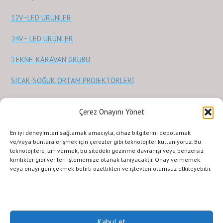
12V~LED ÜRÜNLER
24V~ LED ÜRÜNLER
TEKNE-KARAVAN GRUBU
SICAK-SOĞUK ORTAM PROJEKTÖRLERİ
Sağlık Ürünleri
Çerez Onayını Yönet
STERİLİZASYON ve SAĞLIK ÜRÜNLERİ
En iyi deneyimleri sağlamak amacıyla, cihaz bilgilerini depolamak
ve/veya bunlara erişmek için çerezler gibi teknolojiler kullanıyoruz. Bu
teknolojilere izin vermek, bu sitedeki gezinme davranışı veya benzersiz
kimlikler gibi verileri işlememize olanak tanıyacaktır. Onay vermemek
veya onayı geri çekmek belirli özellikleri ve işlevleri olumsuz etkileyebilir.
KURUMSAL
ILETISIM
URUNLERIMIZ
SİTE KULLANIMI
Gizlilik Politikası
Terms and Conditions
Copyright © 2011 LED GROUP®LED LIGHTING SOLUTIONS COMPANY, Inc.
Her hakkı saklıdır. İzinsiz kopyalanamaz veya çoğaltılamaz.Fotoğrafların
izin alınmadan kopyalanması ve kullanılması 5846 sayılı Fikir ve Sanat
Kabul et