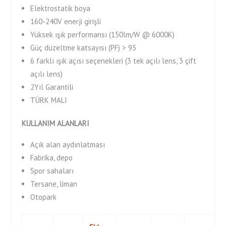
Elektrostatik boya
160-240V enerji girişli
Yüksek ışık performansı (150lm/W @ 6000K)
Güç düzeltme katsayısı (PF) > 95
6 farklı ışık açısı seçenekleri (3 tek açılı lens, 3 çift
açılı lens)
2Yıl Garantili
TÜRK MALI
KULLANIM ALANLARI
Açık alan aydınlatması
Fabrika, depo
Spor sahaları
Tersane, liman
Otopark