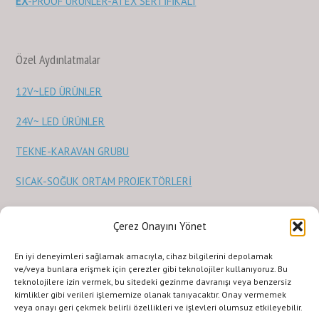
EX
-PROOF ÜRÜNLER-ATEX SERTİFİKALI
Özel Aydınlatmalar
12V~LED ÜRÜNLER
24V~ LED ÜRÜNLER
TEKNE-KARAVAN GRUBU
SICAK-SOĞUK ORTAM PROJEKTÖRLERİ
Sağlık Ürünleri
Çerez Onayını Yönet
En iyi deneyimleri sağlamak amacıyla, cihaz bilgilerini depolamak
STERİLİZASYON ve SAĞLIK ÜRÜNLERİ
ve/veya bunlara erişmek için çerezler gibi teknolojiler kullanıyoruz. Bu
teknolojilere izin vermek, bu sitedeki gezinme davranışı veya benzersiz
kimlikler gibi verileri işlememize olanak tanıyacaktır. Onay vermemek
veya onayı geri çekmek belirli özellikleri ve işlevleri olumsuz etkileyebilir.
KURUMSAL
ILETISIM
URUNLERIMIZ
SİTE KULLANIMI