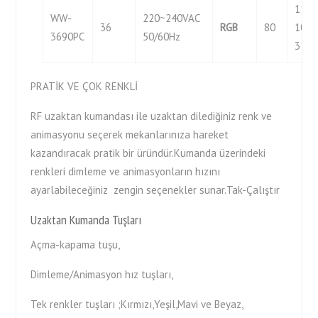
1120
WW-
220~240VAC
36
R
G
B
80
1080
3690PC
50/60Hz
312
PRATİK VE ÇOK RENKLİ
RF uzaktan kumandası ile uzaktan dilediğiniz renk ve
animasyonu seçerek mekanlarınıza hareket
kazandıracak pratik bir üründür.Kumanda üzerindeki
renkleri dimleme ve animasyonların hızını
ayarlabileceğiniz zengin seçenekler sunar.Tak-Çalıştır
Uzaktan Kumanda Tuşları
Açma-kapama tuşu,
Dimleme/Animasyon hız tuşları,
Tek renkler tuşları ;Kırmızı,Yeşil,Mavi ve Beyaz,