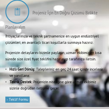
Projeniz İçin En Doğru Çözümü Birlikte
Planlayalım
İhtiyaçlarınıza ve teknik şartnamenize en uygun endüstriyel
çözümleri, en avantajlı ticari koşullarla sunmaya hazırız.
Projenizin detaylarını bizimle paylaşın, uzman ekibimiz en kısa
sürede size özel fiyat teklifini hazırlayıp tarafınıza iletsin.
Hızlı Geri Dönüş:
Talepleriniz en geç 24 saat içinde incelenir
ve yanıtlanır.
Teknik Destek:
Projenizin niteliğine göre uzman ekibimiz
sizinle doğrudan iletişime geçer.
Teklif Formu