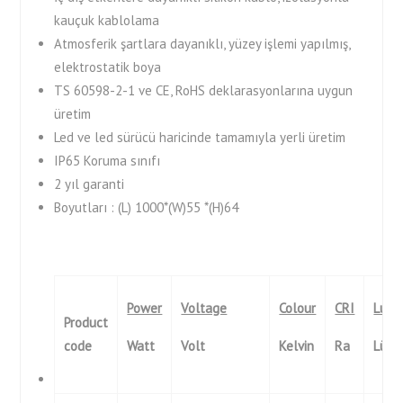
kauçuk kablolama
Atmosferik şartlara dayanıklı, yüzey işlemi yapılmış,
elektrostatik boya
TS 60598-2-1 ve CE, RoHS deklarasyonlarına uygun
üretim
Led ve led sürücü haricinde tamamıyla yerli üretim
IP65 Koruma sınıfı
2 yıl garanti
Boyutları : (L) 1000*(W)55 *(H)64
Power
Voltage
Colour
CRI
Lumi
Product
code
Watt
Volt
Kelvin
Ra
Lüm