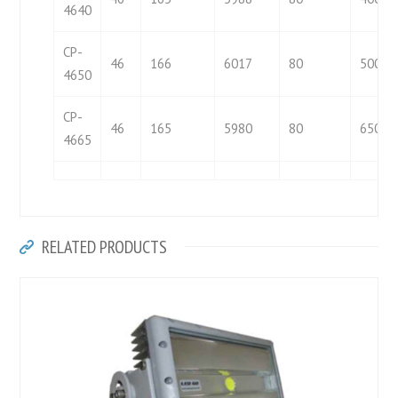
4640
CP-
46
166
6017
80
5000
4650
CP-
46
165
5980
80
6500
4665
RELATED PRODUCTS