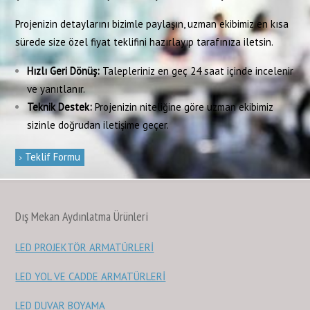
Projenizin detaylarını bizimle paylaşın, uzman ekibimiz en kısa
sürede size özel fiyat teklifini hazırlayıp tarafınıza iletsin.
Hızlı Geri Dönüş:
Talepleriniz en geç 24 saat içinde incelenir
ve yanıtlanır.
Teknik Destek:
Projenizin niteliğine göre uzman ekibimiz
sizinle doğrudan iletişime geçer.
Teklif Formu
Dış Mekan Aydınlatma Ürünleri
LED PROJEKTÖR ARMATÜRLERİ
LED YOL VE CADDE ARMATÜRLERİ
LED DUVAR BOYAMA