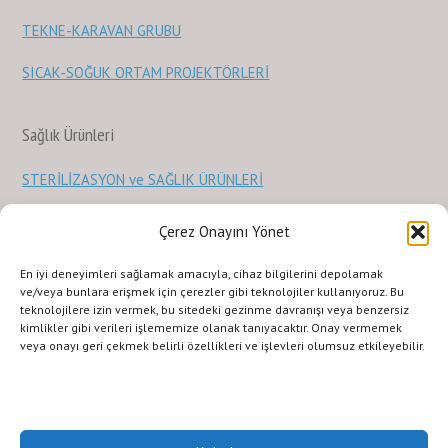
TEKNE-KARAVAN GRUBU
SICAK-SOĞUK ORTAM PROJEKTÖRLERİ
Sağlık Ürünleri
STERİLİZASYON ve SAĞLIK ÜRÜNLERİ
Çerez Onayını Yönet
KURUMSAL
ILETISIM
URUNLERIMIZ
SİTE KULLANIMI
En iyi deneyimleri sağlamak amacıyla, cihaz bilgilerini depolamak
Gizlilik Politikası
Terms and Conditions
ve/veya bunlara erişmek için çerezler gibi teknolojiler kullanıyoruz. Bu
Copyright © 2011 LED GROUP®LED LIGHTING SOLUTIONS COMPANY, Inc.
teknolojilere izin vermek, bu sitedeki gezinme davranışı veya benzersiz
Her hakkı saklıdır. İzinsiz kopyalanamaz veya çoğaltılamaz.Fotoğrafların
kimlikler gibi verileri işlememize olanak tanıyacaktır. Onay vermemek
veya onayı geri çekmek belirli özellikleri ve işlevleri olumsuz etkileyebilir.
izin alınmadan kopyalanması ve kullanılması 5846 sayılı Fikir ve Sanat
Eserleri Yasasına göre suçtur.