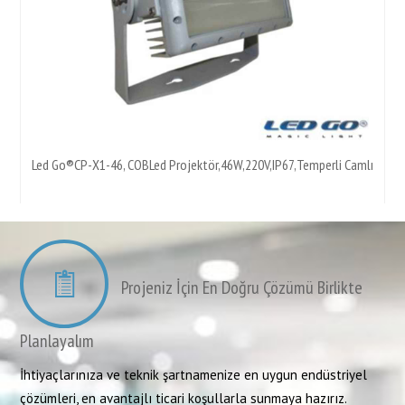
Led Go®CP-X1-46, COBLed Projektör,46W,220V,IP67,Temperli Camlı
Projeniz İçin En Doğru Çözümü Birlikte
Planlayalım
İhtiyaçlarınıza ve teknik şartnamenize en uygun endüstriyel
çözümleri, en avantajlı ticari koşullarla sunmaya hazırız.