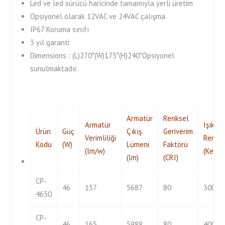
Led ve led sürücü haricinde tamamıyla yerli üretim
Opsiyonel olarak 12VAC ve 24VAC çalışma
IP67 Koruma sınıfı
3 yıl garanti
Dimensions : (L)270*(W)175*(H)240*Opsiyonel
sunulmaktadır.
Armatür
Renksel
Armatür
Işık
Ürün
Güç
Çıkış
Geriverim
Verimliliği
Rengi
Kodu
(W)
Lümeni
Faktörü
(lm/w)
(Kelvin
(lm)
(CRI)
CP-
46
157
5687
80
3000
4630
CP-
46
165
5988
80
4000