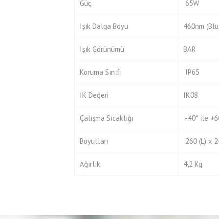
Güç
65W
Işık Dalga Boyu
460nm (Blu
Işık Görünümü
BAR
Koruma Sınıfı
IP65
IK Değeri
IK08
Çalışma Sıcaklığı
-40° ile +6
Boyutları
260 (L) x 
Ağırlık
4,2 Kg