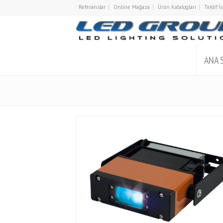
Referanslar
Online Mağaza
Ürün Katalogları
Teklif 
ANA 