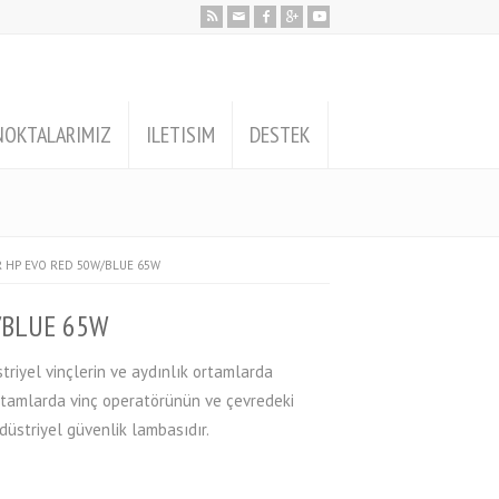
NOKTALARIMIZ
ILETISIM
DESTEK
 HP EVO RED 50W/BLUE 65W
/BLUE 65W
riyel vinçlerin ve aydınlık ortamlarda
ortamlarda vinç operatörünün ve çevredeki
düstriyel güvenlik lambasıdır.