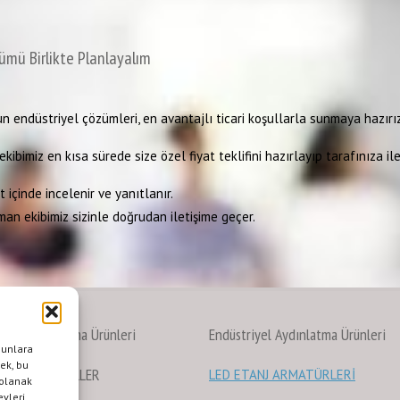
ümü Birlikte Planlayalım
n endüstriyel çözümleri, en avantajlı ticari koşullarla sunmaya hazırız
kibimiz en kısa sürede size özel fiyat teklifini hazırlayıp tarafınıza ile
 içinde incelenir ve yanıtlanır.
man ekibimiz sizinle doğrudan iletişime geçer.
ekan Aydınlatma Ürünleri
Endüstriyel Aydınlatma Ürünleri
bunlara
mek, bu
 LAMBA/AMPÜLLER
LED ETANJ ARMATÜRLERİ
 olanak
 DOWNLIGHT
evleri