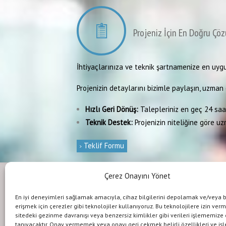
Projeniz İçin En Doğru Çöz
İhtiyaçlarınıza ve teknik şartnamenize en uygu
Projenizin detaylarını bizimle paylaşın, uzman e
Hızlı Geri Dönüş:
Talepleriniz en geç 24 saat
Teknik Destek:
Projenizin niteliğine göre uz
Teklif Formu
Çerez Onayını Yönet
Dış Mekan Aydınlatma Ürünleri
İç M
En iyi deneyimleri sağlamak amacıyla, cihaz bilgilerini depolamak ve/veya 
erişmek için çerezler gibi teknolojiler kullanıyoruz. Bu teknolojilere izin ver
LED
LED PROJEKTÖR ARMATÜRLERİ
sitedeki gezinme davranışı veya benzersiz kimlikler gibi verileri işlememize
LED
tanıyacaktır. Onay vermemek veya onayı geri çekmek belirli özellikleri ve işl