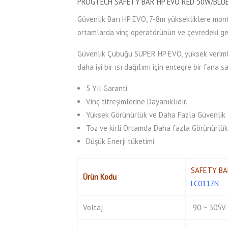
PROGTECH SAFETY BAR HP EVO RED 50W/BLU
Güvenlik Barı HP EVO, 7-8m yüksekliklere monte
ortamlarda vinç operatörünün ve çevredeki gene
Güvenlik Çubuğu SUPER HP EVO, yüksek verimliliğ
daha iyi bir ısı dağılımı için entegre bir fana sa
5 Yıl Garanti
Vinç titreşimlerine Dayanıklıdır.
Yüksek Görünürlük ve Daha Fazla Güvenlik
Toz ve kirli Ortamda Daha fazla Görünürlük
Düşük Enerji tüketimi
SAFETY BA
Ürün Kodu
LC0117N
Voltaj
90 ~ 305V 