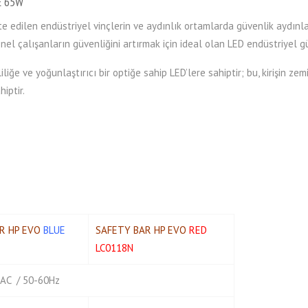
E 65W
 edilen endüstriyel vinçlerin ve aydınlık ortamlarda güvenlik aydınla
l çalışanların güvenliğini artırmak için ideal olan LED endüstriyel g
e ve yoğunlaştırıcı bir optiğe sahip LED’lere sahiptir; bu, kirişin zem
hiptir.
R HP EVO
BLUE
SAFETY BAR HP EVO
RED
LC0118N
AC / 50-60Hz