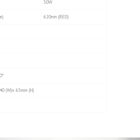
50W
e)
620nm (RED)
0°
240 (W)x 65mm (H)