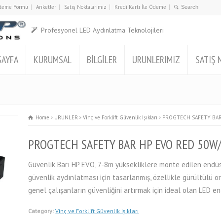
İsteme Formu
Anketler
Satış Noktalarımız
Kredi Kartı İle Ödeme
Profesyonel LED Aydınlatma Teknolojileri
SAYFA
KURUMSAL
BİLGİLER
URUNLERIMIZ
SATIŞ 
Home
URUNLER
Vinç ve Forklift Güvenlik Işıkları
PROGTECH SAFETY BAR
PROGTECH SAFETY BAR HP EVO RED 50W
Güvenlik Barı HP EVO, 7-8m yüksekliklere monte edilen endüst
güvenlik aydınlatması için tasarlanmış, özellikle gürültülü 
genel çalışanların güvenliğini artırmak için ideal olan LED en
Category:
Vinç ve Forklift Güvenlik Işıkları