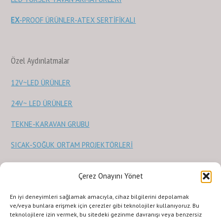
EX
-PROOF ÜRÜNLER-ATEX SERTİFİKALI
Özel Aydınlatmalar
12V~LED ÜRÜNLER
24V~ LED ÜRÜNLER
TEKNE-KARAVAN GRUBU
SICAK-SOĞUK ORTAM PROJEKTÖRLERİ
Sağlık Ürünleri
Çerez Onayını Yönet
En iyi deneyimleri sağlamak amacıyla, cihaz bilgilerini depolamak
STERİLİZASYON ve SAĞLIK ÜRÜNLERİ
ve/veya bunlara erişmek için çerezler gibi teknolojiler kullanıyoruz. Bu
teknolojilere izin vermek, bu sitedeki gezinme davranışı veya benzersiz