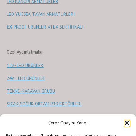
LED KANOPİ ARMATÜRLER
LED YÜKSEK TAVAN ARMATÜRLERİ
EX
-PROOF ÜRÜNLER-ATEX SERTİFİKALI
Özel Aydınlatmalar
12V~LED ÜRÜNLER
24V~ LED ÜRÜNLER
TEKNE-KARAVAN GRUBU
SICAK-SOĞUK ORTAM PROJEKTÖRLERİ
Sağlık Ürünleri
Çerez Onayını Yönet
En iyi deneyimleri sağlamak amacıyla, cihaz bilgilerini depolamak