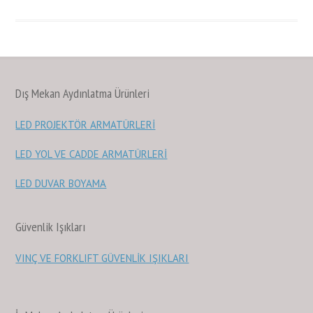
Dış Mekan Aydınlatma Ürünleri
LED PROJEKTÖR ARMATÜRLERİ
LED YOL VE CADDE ARMATÜRLERİ
LED DUVAR BOYAMA
Güvenlik Işıkları
VINÇ VE FORKLIFT GÜVENLİK IŞIKLARI