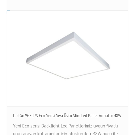
Led Go®GSLPS Eco Serisi Sıva Üstü Slim Led Panel Armatür 48W
Yeni Eco serisi Backlight Led Panellerimiz uygun fiyatlı
ürün arayan kullanıcılar için oluşturuldu. 48W gücü ile