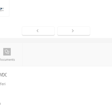
Documents
4VDC
feri
m