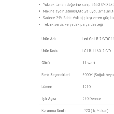
Yüksek lümen değerine sahip 5630 SMD LE
Makine aydınlatması,Atölye uygulamaları,tek
Sadece 24V Sabit Voltaj çıkışı veren güç k
Teknik servis ve yedek parça desteği
Ürün
Adı
Led Go LB 24VDC
1
Ürün Kodu
LG LB-1160-24VD
Gücü
11 watt
Renk Seçenekleri
6000K (Soğuk beya
Lümen
1210
Işık Açısı
270 Derece
Korunma Sınıfı
IP20 ( İç Mekan)