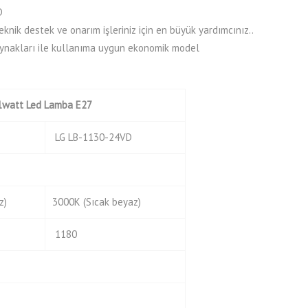
D
nik destek ve onarım işleriniz için en büyük yardımcınız..
aynakları ile kullanıma uygun ekonomik model
1
watt
Led
Lamba
E27
LG LB-1130-24VD
z)
3000K (Sıcak beyaz)
1180