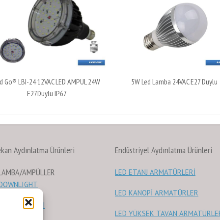
d Go® LBI-24 12VAC LED AMPUL 24W
5W Led Lamba 24VAC E27 Duylu
E27Duylu IP67
ekan Aydınlatma Ürünleri
Endüstriyel Aydınlatma Ürünleri
 LAMBA/AMPÜLLER
LED ETANJ ARMATÜRLERİ
 DOWNLIGHT
LED KANOPİ ARMATÜRLER
RAY SPOTLARI
LED YÜKSEK TAVAN ARMATÜRLE