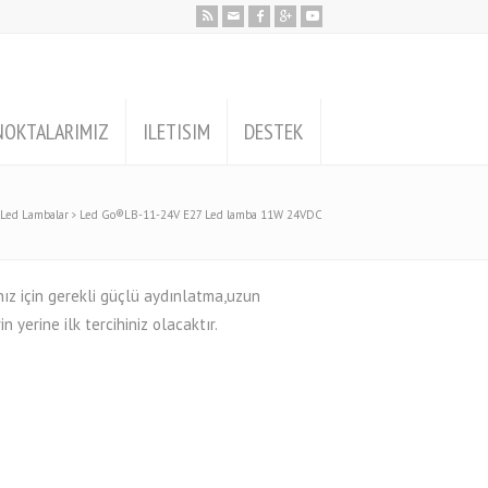
NOKTALARIMIZ
ILETISIM
DESTEK
Led Lambalar
Led Go®LB-11-24V E27 Led lamba 11W 24VDC
z için gerekli güçlü aydınlatma,uzun
 yerine ilk tercihiniz olacaktır.