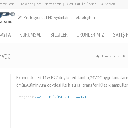
İsteme Formu
Anketler
Satış Noktalarımız
Kredi Kartı İle Ödeme
Profesyonel LED Aydınlatma Teknolojileri
SAYFA
KURUMSAL
BİLGİLER
URUNLERIMIZ
SATIŞ 
24VDC
Home
URUNLER
Ekonomik seri 11w E27 duylu led lamba,24VDC uygulamalarını
ömür.Alüminyum gövdesi ile hızlı ısı transferi.Klasik ampullerin
Categories:
24Volt LED ÜRÜNLER
,
Led Lambalar