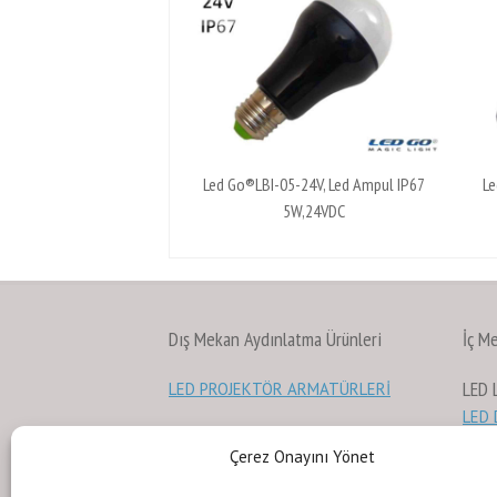
Led Go®LBI-05-24V, Led Ampul IP67
Le
5W,24VDC
Dış Mekan Aydınlatma Ürünleri
İç M
LED
LED PROJEKTÖR ARMATÜRLERİ
LED
LED YOL VE CADDE ARMATÜRLERİ
Çerez Onayını Yönet
LED 
LED DUVAR BOYAMA