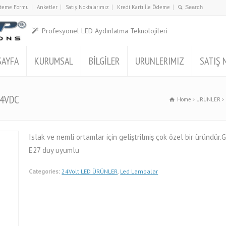
İsteme Formu
Anketler
Satış Noktalarımız
Kredi Kartı İle Ödeme
Profesyonel LED Aydınlatma Teknolojileri
SAYFA
KURUMSAL
BİLGİLER
URUNLERIMIZ
SATIŞ 
24VDC
Home
URUNLER
Islak ve nemli ortamlar için geliştrilmiş çok özel bir üründür.
E27 duy uyumlu
Categories:
24Volt LED ÜRÜNLER
,
Led Lambalar