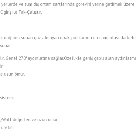
ığı yerlerde ve tüm dış ortam sartlarında görevini yerine getirmek üze
giriş ile Tak-Çalıştır.
şık dağılımı sunan göz almayan opak, polikarbon ön camı olası darbeler
sunar.
r. Genel 270°aydınlatma sağlar.Özellikle geniş çaplı alan aydınlatmas
r.
de uzun ömür.
sistemi
/Watt değerleri ve uzun ömür
 üretim