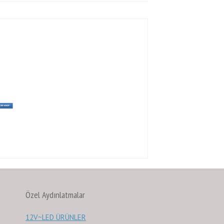
Özel Aydınlatmalar
12V~LED ÜRÜNLER