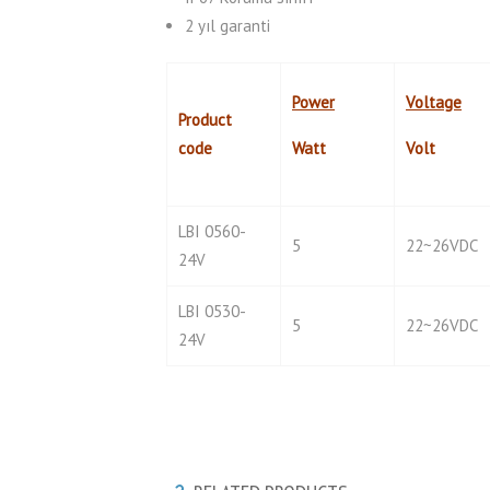
2 yıl garanti
Power
Voltage
Product
code
Watt
Volt
LBI 0560-
5
22~26VDC
24V
LBI 0530-
5
22~26VDC
24V