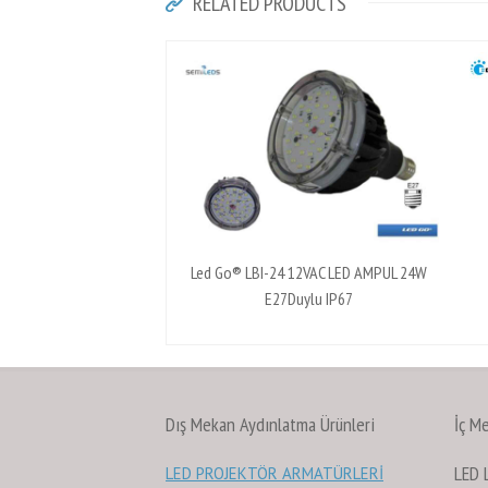
RELATED PRODUCTS
Led Go® LBI-24 12VAC LED AMPUL 24W
E27Duylu IP67
Dış Mekan Aydınlatma Ürünleri
İç M
LED
LED PROJEKTÖR ARMATÜRLERİ