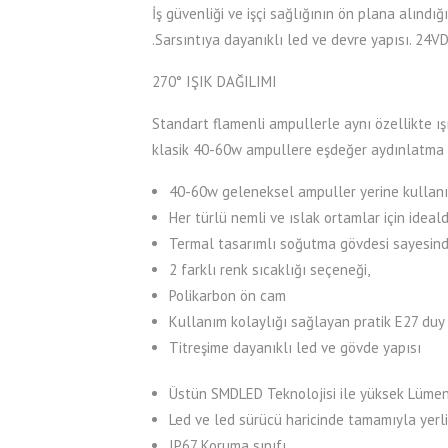
İş güvenliği ve işçi sağlığının ön plana alınd
.Sarsıntıya dayanıklı led ve devre yapısı. 24VDC 
270° IŞIK DAĞILIMI
Standart flamenli ampullerle aynı özellikte ı
klasik 40-60w ampullere eşdeğer aydınlatma 
40-60w geleneksel ampuller yerine kullanılı
Her türlü nemli ve ıslak ortamlar için idealdi
Termal tasarımlı soğutma gövdesi sayesin
2 farklı renk sıcaklığı seçeneği,
Polikarbon ön cam
Kullanım kolaylığı sağlayan pratik E27 duy 
Titreşime dayanıklı led ve gövde yapısı
Üstün SMDLED Teknolojisi ile yüksek Lümen
Led ve led sürücü haricinde tamamıyla yerli
IP67 Koruma sınıfı