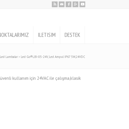
NOKTALARIMIZ
ILETISIM
DESTEK
Led Lambalar
Led Go®LBI-05-24V, Led Ampul IP67 5W,24VDC
Güvenli kullanım için 24VAC ile çalışma,klasik