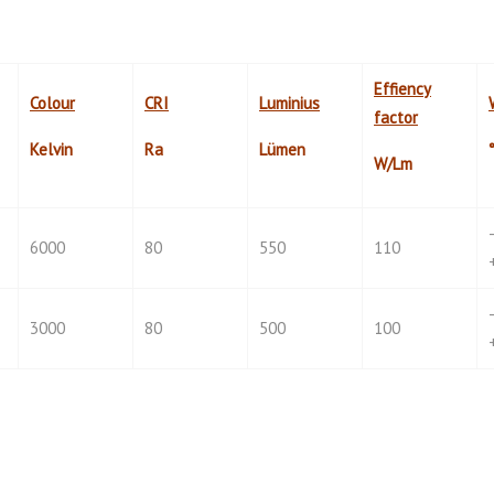
Effiency
Colour
CRI
Luminius
factor
Kelvin
Ra
Lümen
W/
Lm
6000
80
550
110
3000
80
500
100