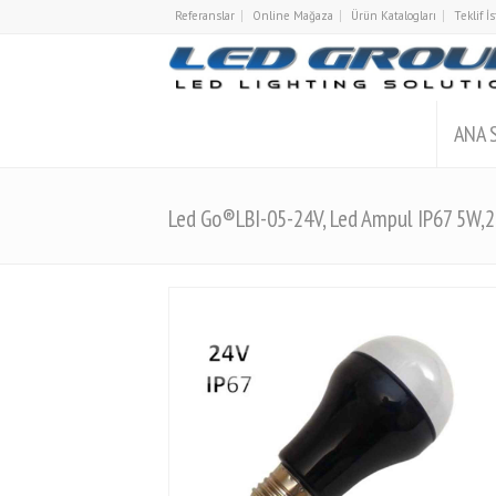
Referanslar
Online Mağaza
Ürün Katalogları
Teklif 
ANA 
Led Go®LBI-05-24V, Led Ampul IP67 5W,