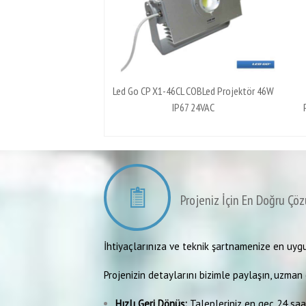
Led Go CP X1-46CL COBLed Projektör 46W
IP67 24VAC
Projeniz İçin En Doğru Çöz
İhtiyaçlarınıza ve teknik şartnamenize en uygu
Projenizin detaylarını bizimle paylaşın, uzman e
Hızlı Geri Dönüş:
Talepleriniz en geç 24 saat