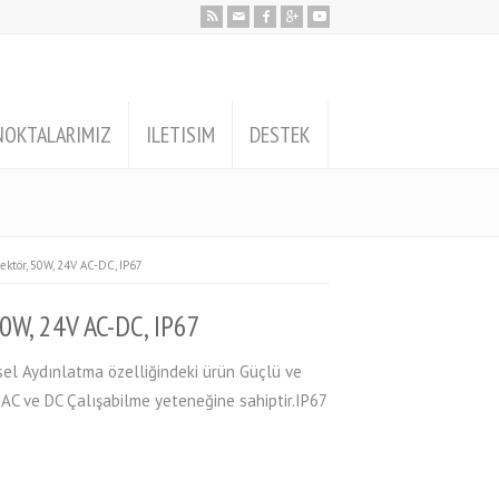
NOKTALARIMIZ
ILETISIM
DESTEK
tör, 50W, 24V AC-DC, IP67
0W, 24V AC-DC, IP67
el Aydınlatma özelliğindeki ürün Güçlü ve
AC ve DC Çalışabilme yeteneğine sahiptir.IP67