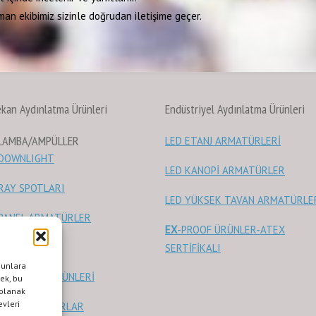
man ekibimiz sizinle doğrudan iletişime geçer.
ekan Aydınlatma Ürünleri
Endüstriyel Aydınlatma Ürünleri
 LAMBA/AMPÜLLER
LED ETANJ ARMATÜRLERİ
 DOWNLIGHT
LED KANOPİ ARMATÜRLER
RAY SPOTLARI
LED YÜKSEK TAVAN ARMATÜRLE
 PANEL ARMATÜRLER
EX
-PROOF ÜRÜNLER-ATEX
 KAYNAKLARI
SERTİFİKALI
bunlara
 AKSESUAR ÜRÜNLERİ
mek, bu
 olanak
evleri
T LED/LED BARLAR