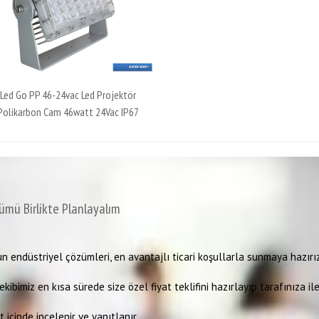
Led Go PP 46-24vac Led Projektör
Polikarbon Cam 46watt 24Vac IP67
ümü Birlikte Planlayalım
n endüstriyel çözümleri, en avantajlı ticari koşullarla sunmaya hazırız
kibimiz en kısa sürede size özel fiyat teklifini hazırlayıp tarafınıza ile
 içinde incelenir ve yanıtlanır.