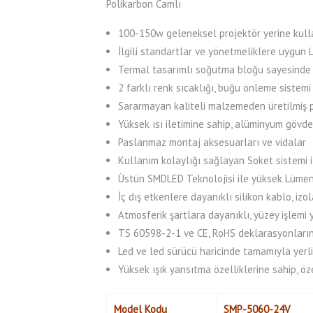
Polikarbon Camlı
100-150w geleneksel projektör yerine kullan
İlgili standartlar ve yönetmeliklere uygun
Termal tasarımlı soğutma bloğu sayesinde
2 farklı renk sıcaklığı, buğu önleme sistemi
Sararmayan kaliteli malzemeden üretilmiş 
Yüksek ısı iletimine sahip, alüminyum gövd
Paslanmaz montaj aksesuarları ve vidalar
Kullanım kolaylığı sağlayan Soket sistemi
Üstün SMDLED Teknolojisi ile yüksek Lümen
İç dış etkenlere dayanıklı silikon kablo, i
Atmosferik şartlara dayanıklı, yüzey işlemi 
TS 60598-2-1 ve CE, RoHS deklarasyonları
Led ve led sürücü haricinde tamamıyla yerli
Yüksek ışık yansıtma özelliklerine sahip, öz
Model Kodu
SMP-5060-24V