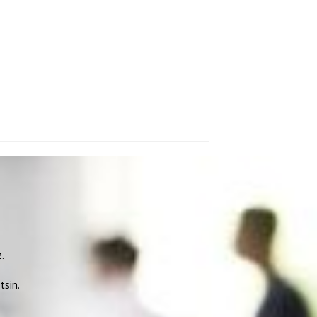
.
tsin.