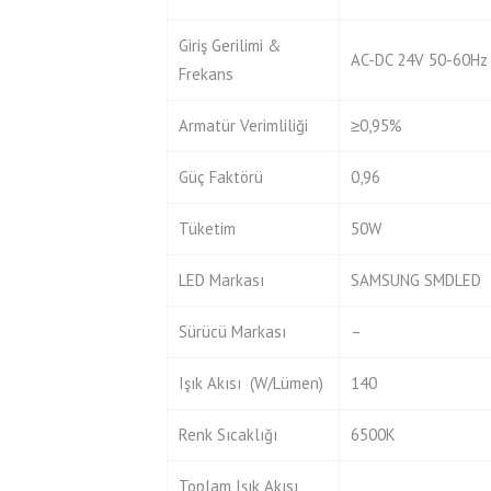
Giriş Gerilimi &
AC-DC 24V 50-60Hz
Frekans
Armatür Verimliliği
≥0,95%
Güç Faktörü
0,96
Tüketim
50W
LED Markası
SAMSUNG SMDLED
Sürücü Markası
–
Işık Akısı (W/Lümen)
140
Renk Sıcaklığı
6500K
Toplam Işık Akısı