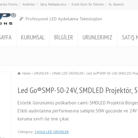
İsteme Formu
Anketler
Satış Noktalarımız
Kredi Kartı İle Ödeme
Profesyonel LED Aydınlatma Teknolojileri
SAYFA
KURUMSAL
BİLGİLER
URUNLERIMIZ
SATIŞ 
Home
URUNLER
24Volt LED ÜRÜNLER
Led Go®SMP-50-24V, SMDLED Projek
Led Go®SMP-50-24V, SMDLED Projektör, 5
Estetik Görünümlü polikarbon camlı SMDLED Projektör.Bölges
Etkili aydınlatma performasına sahiptir.50W gücünde ve 24V 
koruma sınıfı ile öne çıkar.
Category:
24Volt LED ÜRÜNLER