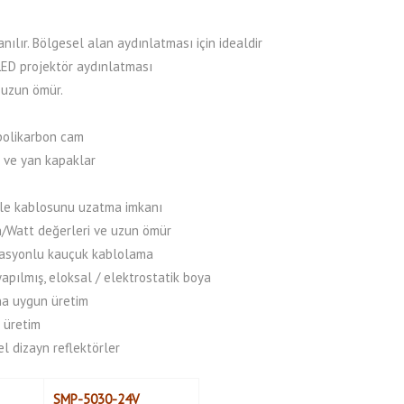
ılır. Bölgesel alan aydınlatması için idealdir
 LED projektör aydınlatması
 uzun ömür.
polikarbon cam
e ve yan kapaklar
 ile kablosunu uzatma imkanı
/Watt değerleri ve uzun ömür
zolasyonlu kauçuk kablolama
yapılmış, eloksal / elektrostatik boya
na uygun üretim
 üretim
el dizayn reflektörler
SMP-5030-24V