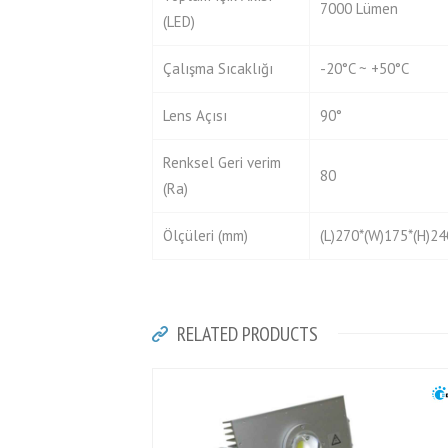
7000 Lümen
(LED)
Çalışma Sıcaklığı
-20°C ~ +50°C
Lens Açısı
90°
Renksel Geri verim
80
(Ra)
Ölçüleri (mm)
(L)270*(W)175*(H)
RELATED PRODUCTS