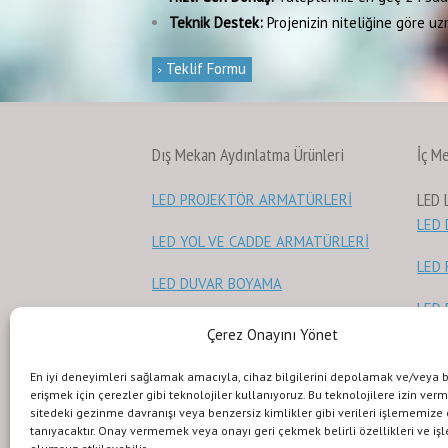
Teknik Destek:
Projenizin niteliğine göre uz
Teklif Formu
Dış Mekan Aydınlatma Ürünleri
İç M
LED
LED PROJEKTÖR ARMATÜRLERİ
LED
LED YOL VE CADDE ARMATÜRLERİ
LED 
LED DUVAR BOYAMA
LED
Çerez Onayını Yönet
Güvenlik Işıkları
GÜÇ
En iyi deneyimleri sağlamak amacıyla, cihaz bilgilerini depolamak ve/veya 
VINÇ VE FORKLIFT GÜVENLİK
LED
erişmek için çerezler gibi teknolojiler kullanıyoruz. Bu teknolojilere izin ver
sitedeki gezinme davranışı veya benzersiz kimlikler gibi verileri işlememize
IŞIKLARI
tanıyacaktır. Onay vermemek veya onayı geri çekmek belirli özellikleri ve işl
ŞERİ