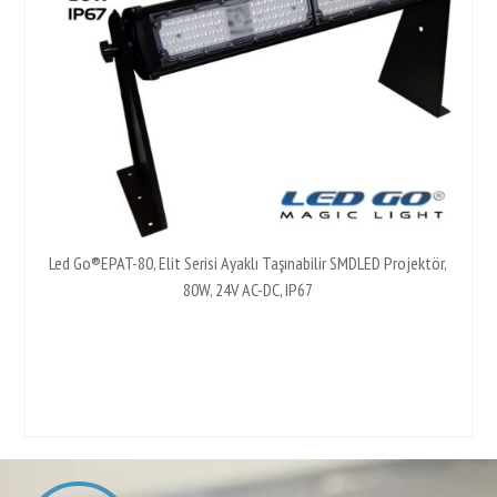
Led Go®EPAT-80, Elit Serisi Ayaklı Taşınabilir SMDLED Projektör,
80W, 24V AC-DC, IP67