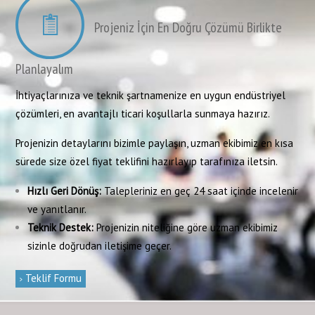
Projeniz İçin En Doğru Çözümü Birlikte
Planlayalım
İhtiyaçlarınıza ve teknik şartnamenize en uygun endüstriyel
çözümleri, en avantajlı ticari koşullarla sunmaya hazırız.
Projenizin detaylarını bizimle paylaşın, uzman ekibimiz en kısa
sürede size özel fiyat teklifini hazırlayıp tarafınıza iletsin.
Hızlı Geri Dönüş:
Talepleriniz en geç 24 saat içinde incelenir
ve yanıtlanır.
Teknik Destek:
Projenizin niteliğine göre uzman ekibimiz
sizinle doğrudan iletişime geçer.
Teklif Formu