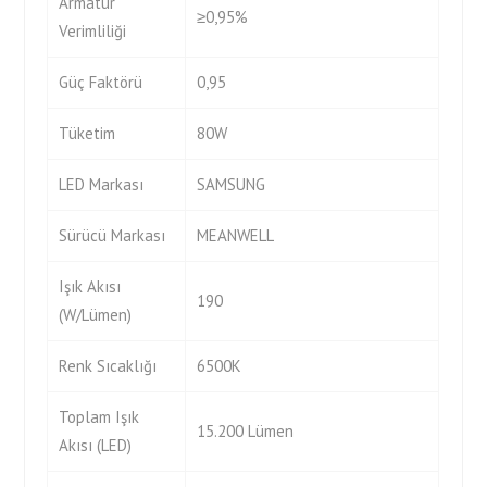
Armatür
≥0,95%
Verimliliği
Güç Faktörü
0,95
Tüketim
80W
LED Markası
SAMSUNG
Sürücü Markası
MEANWELL
Işık Akısı
190
(W/Lümen)
Renk Sıcaklığı
6500K
Toplam Işık
15.200 Lümen
Akısı (LED)