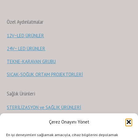
Özel Aydınlatmalar
12V~LED ÜRÜNLER
24V~ LED ÜRÜNLER
TEKNE-KARAVAN GRUBU
SICAK-SOĞUK ORTAM PROJEKTÖRLERİ
Sağlık Ürünleri
STERİLİZASYON ve SAĞLIK ÜRÜNLERİ
Çerez Onayını Yönet
KURUMSAL
ILETISIM
URUNLERIMIZ
SİTE KULLANIMI
En iyi deneyimleri sağlamak amacıyla, cihaz bilgilerini depolamak