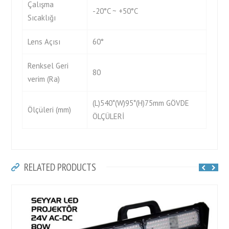
Çalışma
-20°C ~ +50°C
Sıcaklığı
Lens Açısı
60°
Renksel Geri
80
verim (Ra)
(L)540*(W)95*(H)75mm GÖVDE
Ölçüleri (mm)
ÖLÇÜLERİ
RELATED PRODUCTS