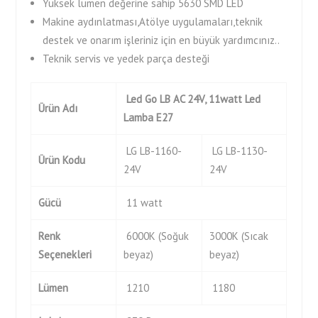
Yüksek lümen değerine sahip 5630 SMD LED
Makine aydınlatması,Atölye uygulamaları,teknik
destek ve onarım işleriniz için en büyük yardımcınız..
Teknik servis ve yedek parça desteği
Led Go LB AC 24V,
1
1
watt
Led
Ürün
Adı
Lamba
E27
LG LB-1160-
LG LB-1130-
Ürün Kodu
24V
24V
Gücü
11 watt
Renk
6000K (Soğuk
3000K (Sıcak
Seçenekleri
beyaz)
beyaz)
Lümen
1210
1180