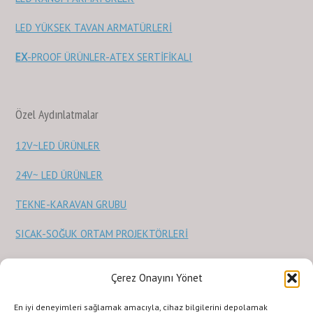
LED YÜKSEK TAVAN ARMATÜRLERİ
EX
-PROOF ÜRÜNLER-ATEX SERTİFİKALI
Özel Aydınlatmalar
12V~LED ÜRÜNLER
24V~ LED ÜRÜNLER
TEKNE-KARAVAN GRUBU
SICAK-SOĞUK ORTAM PROJEKTÖRLERİ
Sağlık Ürünleri
Çerez Onayını Yönet
STERİLİZASYON ve SAĞLIK ÜRÜNLERİ
En iyi deneyimleri sağlamak amacıyla, cihaz bilgilerini depolamak