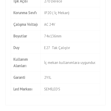
Işık Açısı
270 Derece
Korunma Sınıfı
IP20 ( İç Mekan)
Çalışma Voltajı
AC 24V
Boyutlar
74x136mm
Duy
E27 Tak Çalıştır
Kullanım
İç mekan kullanımlara uygundur.
Alanları
Garanti
2YIL
Led Markası
SEMİLED’S